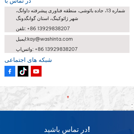
در تماس با
شماره 13، جاده بائوشی، منطقه فناوری پیشرفته داوانگ،
شهر ژائوکینگ، استان گوانگدونگ
‎+86 13929838207‎
تلفن:
kay@washinta.com
ایمیل:
‎+86 13929838207‎
واتس‌اپ:
شبکه های اجتماعی
در تماس باشید!