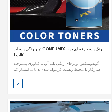
تونر رنگی پایه آب GONFUMIX، رنگ پایه حرفه ای پایه
آب 1K
گونفومیکس تونرهای رنگی پایه آب با فناوری پیشرفته
سازگار با محیط زیست فرموله شده‌اند تا ... انتشار کم
VOC، تطبیق دقیق رنگ و ترکیب آسانتونرهای رنگی ما
که برای بازسازی خودرو و تعمیر قطعات اصلی (OEM)
طراحی شده‌اند، تضمین می‌کنند بازتولید دقیق رنگ برای
یک پایان بی‌نقص.