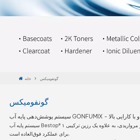
گونفومیکس
خانه
گونفومیکس
محیط زیست و با کارایی بالا
سیستم پایه آب Bestop® که با ۳۵ تونر جامد، ۱۶ تونر آلومینیومی، ۲۳ تونر مرواریدی، به علاوه یک رزین ترکیبی ۱K و عامل کنترل آلومینیوم ۱K فرموله شده است، دارای یک پایه رزینی منحصر به فرد
برای عملکرد فوق‌العاده است.