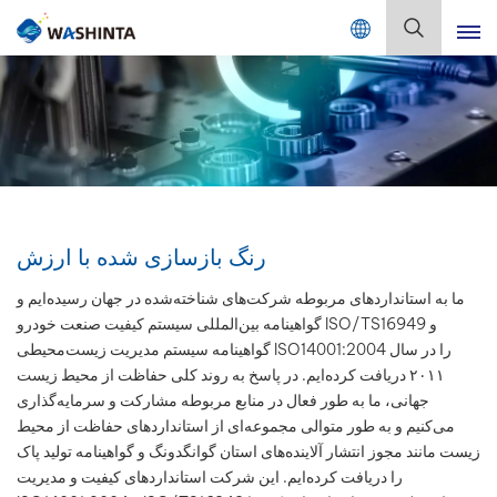
Mix Color Online
فارسی
English
Français
Deutsch
رنگ بازسازی شده با ارزش
Русский
ما به استانداردهای مربوطه شرکت‌های شناخته‌شده در جهان رسیده‌ایم و
گواهینامه بین‌المللی سیستم کیفیت صنعت خودرو ISO/TS16949 و
Español
گواهینامه سیستم مدیریت زیست‌محیطی ISO14001:2004 را در سال
۲۰۱۱ دریافت کرده‌ایم. در پاسخ به روند کلی حفاظت از محیط زیست
Português
جهانی، ما به طور فعال در منابع مربوطه مشارکت و سرمایه‌گذاری
می‌کنیم و به طور متوالی مجموعه‌ای از استانداردهای حفاظت از محیط
日本語
زیست مانند مجوز انتشار آلاینده‌های استان گوانگدونگ و گواهینامه تولید پاک
را دریافت کرده‌ایم. این شرکت استانداردهای کیفیت و مدیریت
한국어