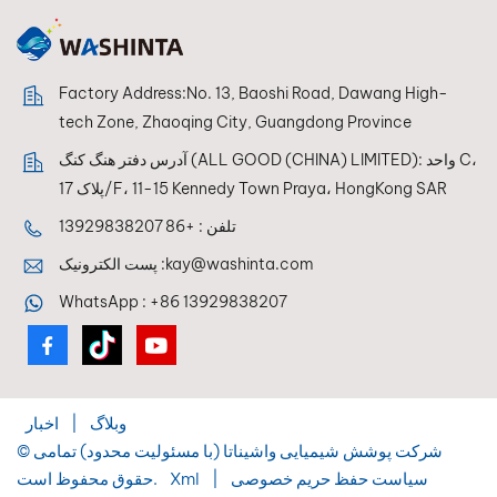
Factory Address:No. 13, Baoshi Road, Dawang High-
tech Zone, Zhaoqing City, Guangdong Province
آدرس دفتر هنگ کنگ (ALL GOOD (CHINA) LIMITED): واحد C،
پلاک 17/F، 11-15 Kennedy Town Praya، HongKong SAR
تلفن :
+86 13929838207
kay@washinta.com
پست الکترونیک :
WhatsApp :
+86 13929838207
وبلاگ
|
اخبار
© شرکت پوشش شیمیایی واشیناتا (با مسئولیت محدود) تمامی
سیاست حفظ حریم خصوصی
|
Xml
حقوق محفوظ است.