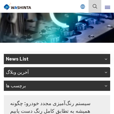
Mix Color Online
فارسی
English
Français
Deutsch
News List
Русский
آخرین وبلاگ
Español
برچسب ها
Português
日本語
سیستم رنگ‌آمیزی مجدد خودرو: چگونه
همیشه به تطابق کامل رنگ دست یابیم
한국어