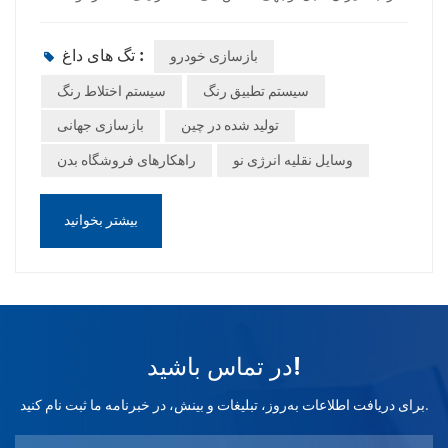
کاربردپوشش‌های آب‌پایه مدرن، چسبندگی قوی، عملکرد رنگی
پایدار و ظاهر سطحی صافی را ارائه می‌دهند. سیستم‌های آب‌پایه
تگ های داغ :
بازسازی خودرو
در صورت ترکیب با تجهیزات اسپری مناسب و محیط‌های کاربردی
کنترل‌شده، استانداردهای تعمیر حرفه‌ای را برآورده می‌کنند.تعهد
سیستم تطبیق رنگ
سیستم اختلاط رنگ
WISETONE PLUS به پایداریWISETONE PLUS سیستم‌های
تولید شده در چین
بازسازی جهانی
رنگ‌آمیزی پیشرفته با VOC کم و پایه آب را برای بازارهای جهانی
وسایل نقلیه انرژی نو
راهکارهای فروشگاه بدن
توسعه می‌دهد. راه‌حل‌های ما به توزیع‌کنندگان و تعمیرگاه‌های بدنه
خودرو کمک می‌کند تا ضمن دستیابی به کیفیت تعمیر ثابت، از
مقررات پیروی کنند.نتیجه‌گیریرنگ‌های پایه آب دیگر یک محصول
بیشتر بخوانید
خاص نیستند - این آینده تعمیر و بازسازی خودرو است.
در تماس باشید!
برای دریافت اطلاعات به‌روز، تبلیغات و بینش، در خبرنامه ما ثبت نام کنید.