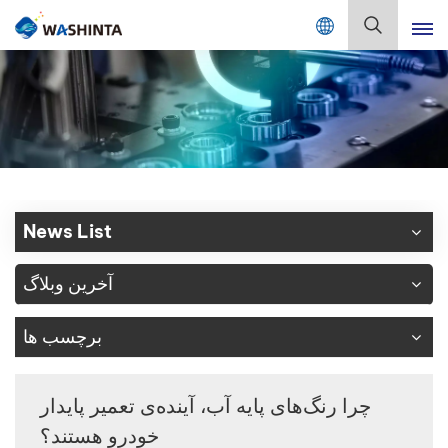
Mix Color Online
فارسی
English
Français
Deutsch
News List
Русский
آخرین وبلاگ
Español
برچسب ها
Português
日本語
چرا رنگ‌های پایه آب، آینده‌ی تعمیر پایدار
خودرو هستند؟
한국어