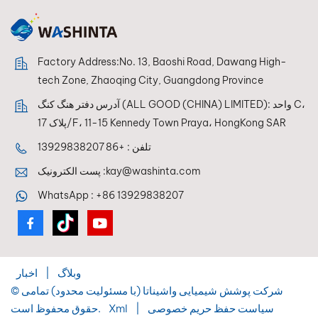
Factory Address:No. 13, Baoshi Road, Dawang High-
tech Zone, Zhaoqing City, Guangdong Province
آدرس دفتر هنگ کنگ (ALL GOOD (CHINA) LIMITED): واحد C،
پلاک 17/F، 11-15 Kennedy Town Praya، HongKong SAR
تلفن :
+86 13929838207
kay@washinta.com
پست الکترونیک :
WhatsApp :
+86 13929838207
وبلاگ
|
اخبار
© شرکت پوشش شیمیایی واشیناتا (با مسئولیت محدود) تمامی
سیاست حفظ حریم خصوصی
|
Xml
حقوق محفوظ است.