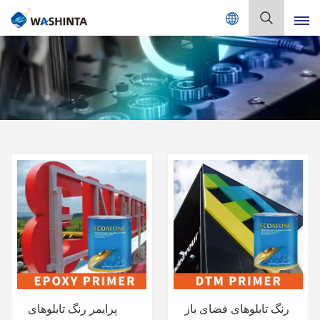
Mix Color Online
فارسی
English
Français
Deutsch
Русский
Español
Português
日本語
رنگ تابلوهای فضای باز
پرایمر رنگ تابلوهای
한국어