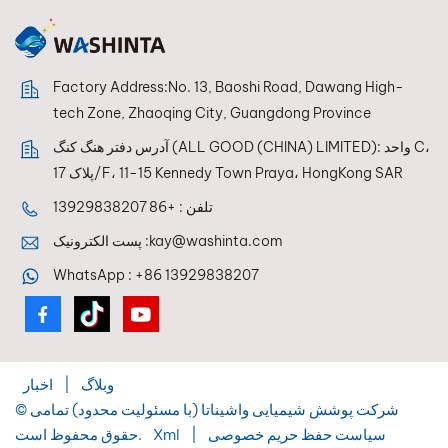
پایه‌ای صاف و بادوام را
برای پرداخت نهایی تضمین
می‌کند.
Factory Address:No. 13, Baoshi Road, Dawang High-
tech Zone, Zhaoqing City, Guangdong Province
آدرس دفتر هنگ کنگ (ALL GOOD (CHINA) LIMITED): واحد C،
پلاک 17/F، 11-15 Kennedy Town Praya، HongKong SAR
تلفن :
+86 13929838207
kay@washinta.com
پست الکترونیک :
WhatsApp :
+86 13929838207
وبلاگ
|
اخبار
© شرکت پوشش شیمیایی واشیناتا (با مسئولیت محدود) تمامی
سیاست حفظ حریم خصوصی
|
Xml
حقوق محفوظ است.