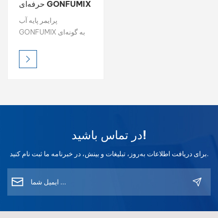
حرفه‌ای GONFUMIX
بالعربية
پرایمر پایه آب
GONFUMIX به گونه‌ای
فارسی
طراحی شده است که
چسبندگی عالی، ظرفیت
中文
پرکنندگی و مقاومت در
برابر خوردگی در بازسازی
خودرو. با آن فرمولاسیون
کم VOC، سازگار با محیط
زیست، یک پایه قابل اعتماد
برای لایه‌های بعدی تونر
در تماس باشید!
رنگی و پوشش شفاف
ایجاد می‌کند. شامل خشک
برای دریافت اطلاعات به‌روز، تبلیغات و بینش، در خبرنامه ما ثبت نام کنید.
شدن سریع، سنباده کاری
آسان و پوشش قویپرایمر
ما روی طیف وسیعی از
سطوح، از جمله فلز و
پلاستیک، عمل می‌کند و