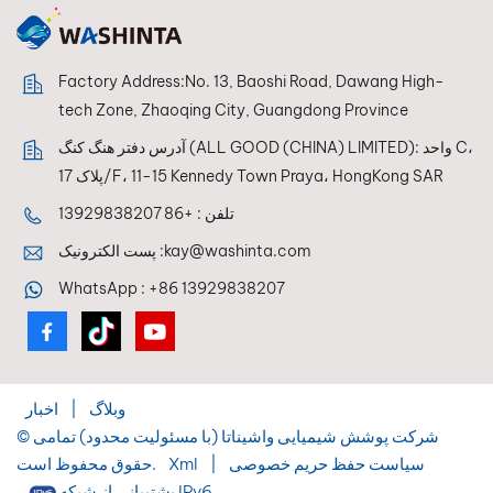
Factory Address:No. 13, Baoshi Road, Dawang High-
tech Zone, Zhaoqing City, Guangdong Province
آدرس دفتر هنگ کنگ (ALL GOOD (CHINA) LIMITED): واحد C،
پلاک 17/F، 11-15 Kennedy Town Praya، HongKong SAR
تلفن :
+86 13929838207
kay@washinta.com
پست الکترونیک :
WhatsApp :
+86 13929838207
وبلاگ
|
اخبار
© شرکت پوشش شیمیایی واشیناتا (با مسئولیت محدود) تمامی
سیاست حفظ حریم خصوصی
|
Xml
حقوق محفوظ است.
پشتیبانی از شبکه IPv6