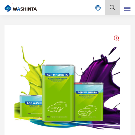
Mix Color Online
فارسی
English
Français
Deutsch
Русский
Español
Português
日本語
한국어