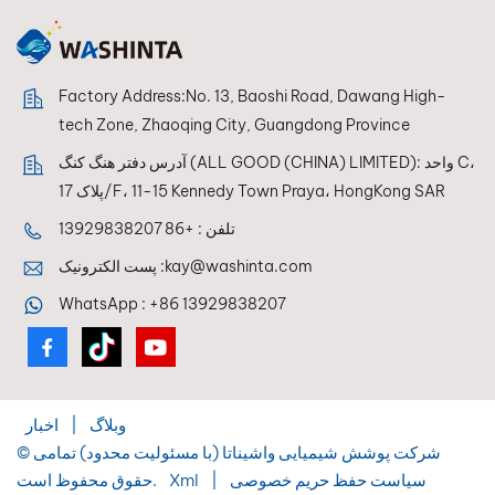
Factory Address:No. 13, Baoshi Road, Dawang High-
tech Zone, Zhaoqing City, Guangdong Province
آدرس دفتر هنگ کنگ (ALL GOOD (CHINA) LIMITED): واحد C،
پلاک 17/F، 11-15 Kennedy Town Praya، HongKong SAR
تلفن :
+86 13929838207
kay@washinta.com
پست الکترونیک :
WhatsApp :
+86 13929838207
وبلاگ
|
اخبار
© شرکت پوشش شیمیایی واشیناتا (با مسئولیت محدود) تمامی
سیاست حفظ حریم خصوصی
|
Xml
حقوق محفوظ است.