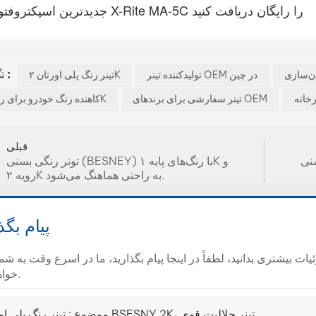
♦ جدیدترین اسپکتروفتومتر X-Rite MA-5C را رایگان دریافت کنید
تگ های داغ :
دن‌سازی
تولیدکننده تینر OEM در چین
تینر رنگ پلی اورتان ۲K
رخانه
تینر سفارشی برای برندهای OEM
کاهنده رنگ خودرو برای رنگرزی 2K
قبلی
 جامد
تونر رنگی بسنی (BESNEY) با رنگ‌های پایه ۱K و
رویه ۲K به راحتی هماهنگ می‌شود.
پیام بگذ
ت بیشتری بدانید، لطفاً در اینجا پیام بگذارید، ما در اسرع وقت به شم
خواهیم داد.
تینر رنگ پلی اورتان BSESNY 2K، تینر حلالیت قوی
موضوع :