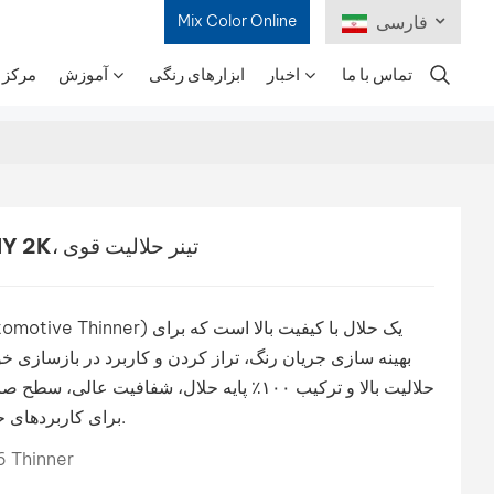
فارسی
Mix Color Online
تماس با ما
اخبار
ابزارهای رنگی
آموزش
مرکز 
English
Français
Deutsch
تینر رنگ پلی اورتان BSESNY 2K، تینر حلالیت قوی
Русский
Español
بهینه سازی جریان رنگ، تراز کردن و کاربرد در بازسازی
Português
حلالیت بالا و ترکیب ۱۰۰٪ پایه حلال، شفافیت ع
برای کاربردهای حرفه ای و صنعتی تضمین می کند.
日本語
 Thinner
한국어