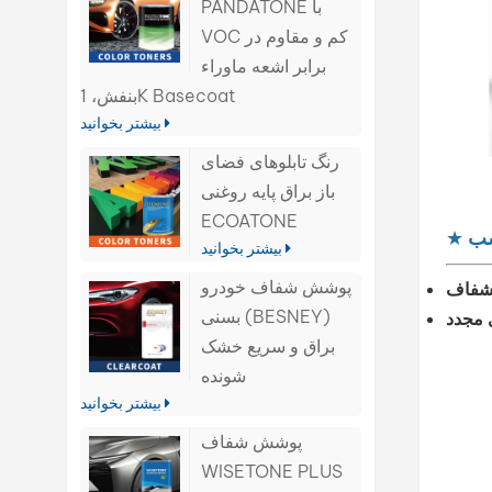
PANDATONE با
VOC کم و مقاوم در
برابر اشعه ماوراء
بنفش، 1K Basecoat
بیشتر بخوانید
رنگ تابلوهای فضای
باز براق پایه روغنی
ECOATONE
سب
★
بیشتر بخوانید
پوشش شفاف خودرو
بسنی (BESNEY)
براق و سریع خشک
شونده
بیشتر بخوانید
پوشش شفاف
WISETONE PLUS