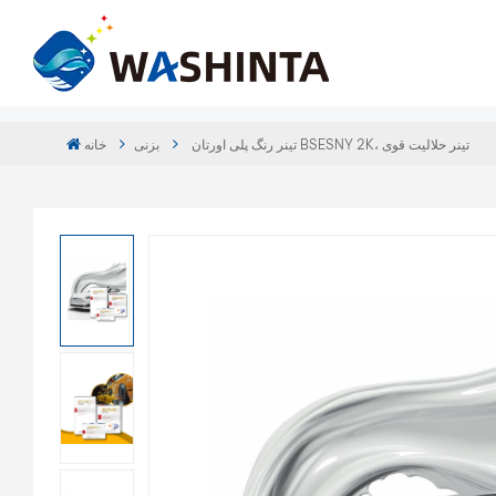
تینر رنگ پلی اورتان BSESNY 2K، تینر حلالیت قوی
بزنی
خانه