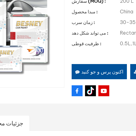
200 L
سفارش (MOQ) :
China
مبدا محصول :
30-35
زمان سرب :
Recta
می تواند شکل دهد :
0.5L,1
ظرفیت قوطی :
اکنون پرس و جو کنید
جزئیات م