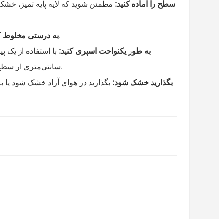
۱. سطح را آماده کنید:
مطمئن شوید که لایه پایه تمیز، خشک 
پوشش شفاف را با سفت کننده و رقیق کننده توصیه شده ترکیب کنید.
۲. به درستی مخلوط ک
۳. به طور یکنواخت اسپری کنید:
سانتی‌متری از سطح نگه دارید. قبل از اضافه کردن لایه بعدی، اجازه دهید هر لایه چند دقیقه بماند.
۴. بگذارید خشک شود:
بگذارید در هوای آزاد خشک شود یا ب