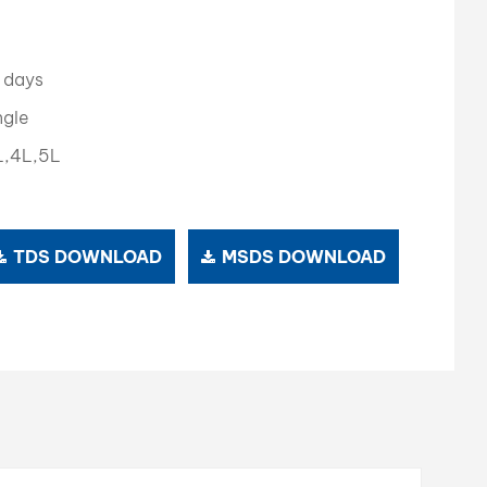
بالعربية
فارسی
 days
ngle
中文
L,4L,5L
TDS DOWNLOAD
MSDS DOWNLOAD