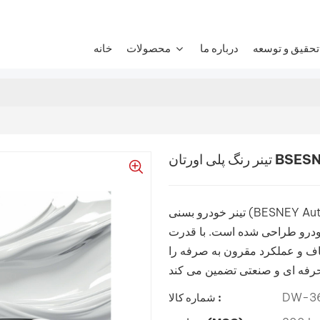
تحقیق و توسعه
درباره ما
محصولات
خانه
پانداتون با VOC کم
تینر خودرو بسنی (BESNEY Automotive Thinner) یک حلال با کیفیت بالا است که برای
 خودرو طراحی شده است. با قدرت
الی، سطح صاف و عملکرد مقرون به صرفه را
DW-36
شماره کالا :