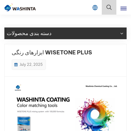
Mix Color Online
فارسی
دسته بندی محصولات
English
Français
ابزارهای رنگی WISETONE PLUS
Deutsch
July 22, 2025
Русский
Español
Português
日本語
한국어